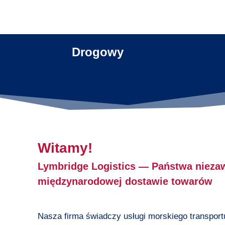
Drogowy
Witamy!
Lymbridge Logistics — Państwa nieza
międzynarodowej dostawie towarów
Nasza firma świadczy usługi morskiego transpor