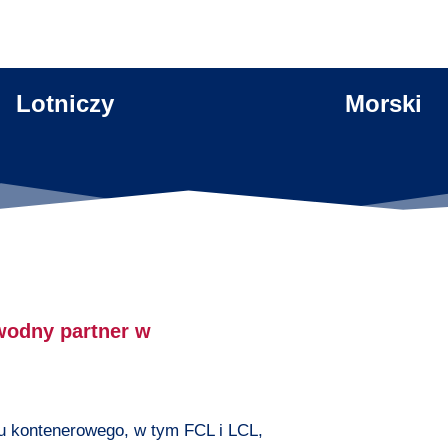
Lotniczy
Morski
wodny partner w
tu kontenerowego, w tym FCL i LCL,