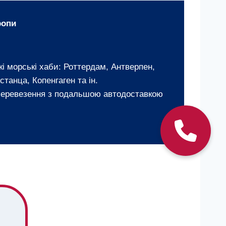
ропи
і морські хаби: Роттердам, Антверпен,
станца, Копенгаген та ін.
 перевезення з подальшою автодоставкою